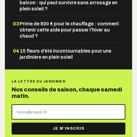
balcon : qui peut survivre sans arrosage en
plein soleil ?
03
Prime de 800 € pour le chauffage : comment
obtenir cette aide pour passer l’hiver au
chaud ?
04
15 fleurs d’été incontournables pour une
jardinière en plein soleil
LA LETTRE DU JARDINIER
Nos conseils de saison, chaque samedi
matin.
Votre
adresse
e-
JE M’INSCRIS
mail