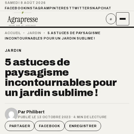
SAMEDI 8 AOÛT 2026
FACEBOOK
INSTAGRAM
PINTEREST
TWITTER
SNAPCHAT
⌕
ACCUEIL
›
JARDIN
›
5 ASTUCES DE PAYSAGISME
INCONTOURNABLES POUR UN JARDIN SUBLIME !
JARDIN
5 astuces de
paysagisme
incontournables pour
un jardin sublime !
Par
Philibert
PUBLIÉ LE 13 OCTOBRE 2023 · 4 MIN DE LECTURE
PARTAGER
FACEBOOK
ENREGISTRER