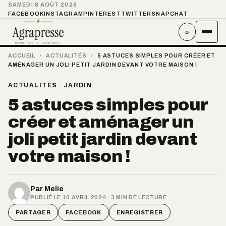
SAMEDI 8 AOÛT 2026
FACEBOOK
INSTAGRAM
PINTEREST
TWITTER
SNAPCHAT
⌕
ACCUEIL
›
ACTUALITÉS
›
5 ASTUCES SIMPLES POUR CRÉER ET
AMÉNAGER UN JOLI PETIT JARDIN DEVANT VOTRE MAISON !
ACTUALITÉS
·
JARDIN
5 astuces simples pour
créer et aménager un
joli petit jardin devant
votre maison !
Par
Melie
PUBLIÉ LE 10 AVRIL 2024 · 3 MIN DE LECTURE
PARTAGER
FACEBOOK
ENREGISTRER