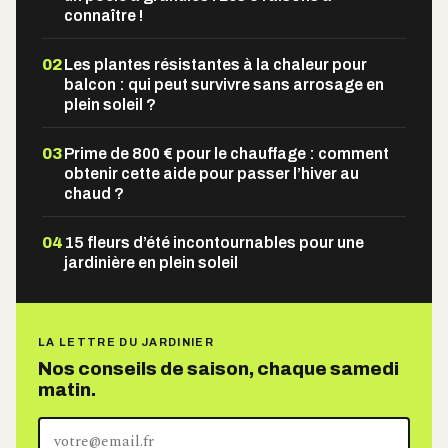
connaître !
02
Les plantes résistantes à la chaleur pour
balcon : qui peut survivre sans arrosage en
plein soleil ?
03
Prime de 800 € pour le chauffage : comment
obtenir cette aide pour passer l’hiver au
chaud ?
04
15 fleurs d’été incontournables pour une
jardinière en plein soleil
LA LETTRE DU JARDINIER
Nos conseils de saison, chaque samedi
matin.
Votre