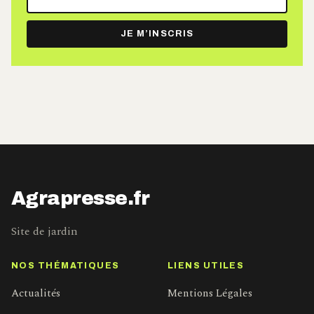
adresse
e-
JE M’INSCRIS
mail
Agrapresse.fr
Site de jardin
NOS THÉMATIQUES
LIENS UTILES
Actualités
Mentions Légales