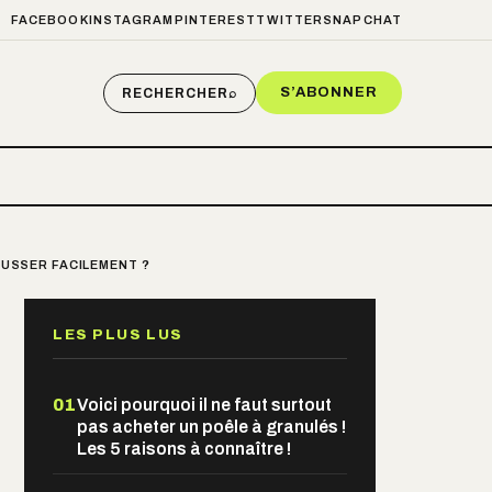
FACEBOOK
INSTAGRAM
PINTEREST
TWITTER
SNAPCHAT
S’ABONNER
RECHERCHER
⌕
OUSSER FACILEMENT ?
LES PLUS LUS
01
Voici pourquoi il ne faut surtout
pas acheter un poêle à granulés !
Les 5 raisons à connaître !