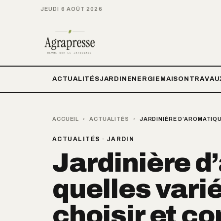
JEUDI 6 AOÛT 2026
ACTUALITÉS
JARDIN
ENERGIE
MAISON
TRAVAU
ACCUEIL
›
ACTUALITÉS
›
JARDINIÈRE D’AROMATIQU
ACTUALITÉS
·
JARDIN
Jardinière d
quelles vari
choisir et c