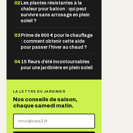
02
Les plantes résistantes à la
chaleur pour balcon : qui peut
survivre sans arrosage en plein
soleil ?
03
Prime de 800 € pour le chauffage
: comment obtenir cette aide
pour passer l’hiver au chaud ?
04
15 fleurs d’été incontournables
pour une jardinière en plein soleil
LA LETTRE DU JARDINIER
Nos conseils de saison,
chaque samedi matin.
Votre
adresse