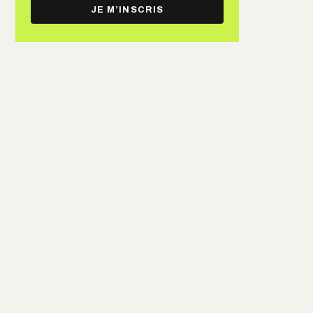
e-
JE M’INSCRIS
mail