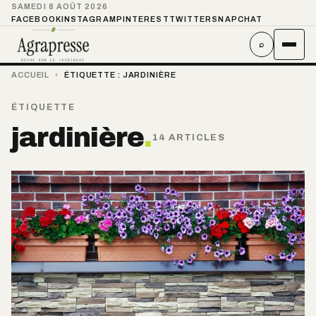
SAMEDI 8 AOÛT 2026
FACEBOOK
INSTAGRAM
PINTEREST
TWITTER
SNAPCHAT
⌕
ACCUEIL
›
ÉTIQUETTE :
JARDINIÈRE
ÉTIQUETTE
jardinière
.
14 ARTICLES