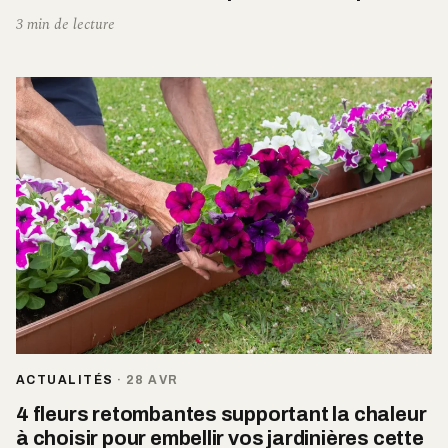
3 min de lecture
ACTUALITÉS
·
28 AVR
4 fleurs retombantes supportant la chaleur
à choisir pour embellir vos jardinières cette