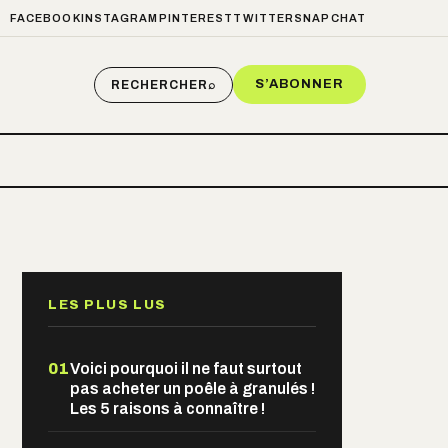
FACEBOOK
INSTAGRAM
PINTEREST
TWITTER
SNAPCHAT
S’ABONNER
RECHERCHER
⌕
LES PLUS LUS
01
Voici pourquoi il ne faut surtout
pas acheter un poêle à granulés !
Les 5 raisons à connaître !