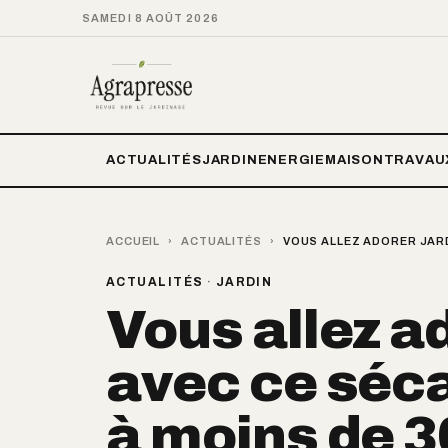
SAMEDI 8 AOÛT 2026
ACTUALITÉS
JARDIN
ENERGIE
MAISON
TRAVAU
ACCUEIL
›
ACTUALITÉS
›
VOUS ALLEZ ADORER JARD
ACTUALITÉS
·
JARDIN
Vous allez a
avec ce séca
à moins de 3