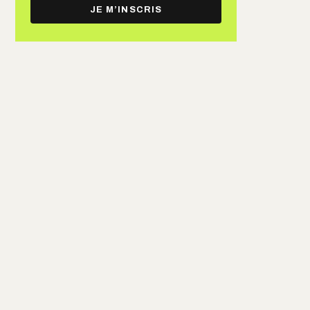
e-
JE M’INSCRIS
mail