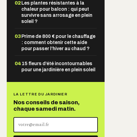
02
Les plantes résistantes à la
chaleur pour balcon : qui peut
survivre sans arrosage en plein
soleil ?
03
Prime de 800 € pour le chauffage
: comment obtenir cette aide
pour passer l’hiver au chaud ?
04
15 fleurs d’été incontournables
pour une jardinière en plein soleil
LA LETTRE DU JARDINIER
Nos conseils de saison,
chaque samedi matin.
Votre
adresse