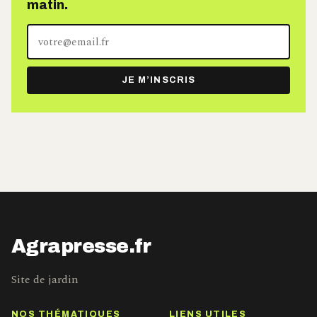
matin.
Votre
adresse
e-
JE M’INSCRIS
mail
Agrapresse.fr
Site de jardin
NOS THÉMATIQUES
LIENS UTILES