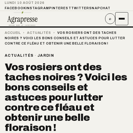
LUNDI 10 AOÛT 2026
FACEBOOK
INSTAGRAM
PINTEREST
TWITTER
SNAPCHAT
⌕
ACCUEIL
›
ACTUALITÉS
›
VOS ROSIERS ONT DES TACHES
NOIRES ? VOICI LES BONS CONSEILS ET ASTUCES POUR LUTTER
CONTRE CE FLÉAU ET OBTENIR UNE BELLE FLORAISON !
ACTUALITÉS
·
JARDIN
Vos rosiers ont des
taches noires ? Voici les
bons conseils et
astuces pour lutter
contre ce fléau et
obtenir une belle
floraison !