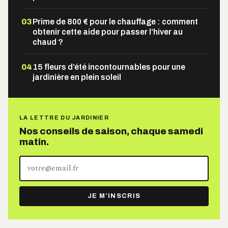
03
Prime de 800 € pour le chauffage : comment
obtenir cette aide pour passer l’hiver au
chaud ?
04
15 fleurs d’été incontournables pour une
jardinière en plein soleil
LA LETTRE DU JARDINIER
Nos conseils de saison, chaque samedi
matin.
Votre
adresse
e-
JE M’INSCRIS
mail