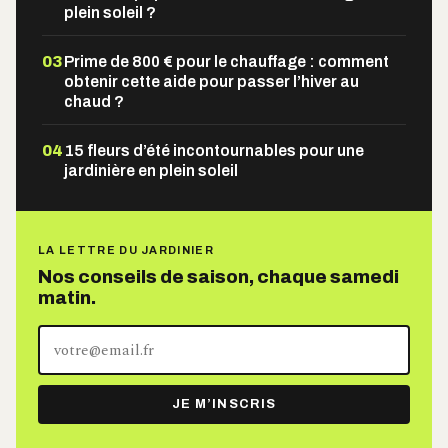
plein soleil ?
03
Prime de 800 € pour le chauffage : comment
obtenir cette aide pour passer l’hiver au
chaud ?
04
15 fleurs d’été incontournables pour une
jardinière en plein soleil
LA LETTRE DU JARDINIER
Nos conseils de saison, chaque samedi
matin.
Votre
adresse
e-
JE M’INSCRIS
mail