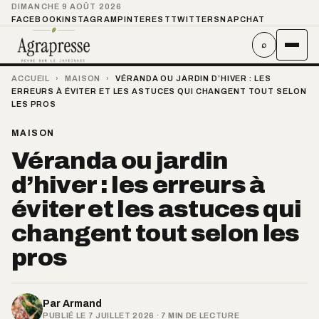
DIMANCHE 9 AOÛT 2026
FACEBOOK
INSTAGRAM
PINTEREST
TWITTER
SNAPCHAT
⌕
ACCUEIL
›
MAISON
›
VÉRANDA OU JARDIN D’HIVER : LES
ERREURS À ÉVITER ET LES ASTUCES QUI CHANGENT TOUT SELON
LES PROS
MAISON
Véranda ou jardin
d’hiver : les erreurs à
éviter et les astuces qui
changent tout selon les
pros
Par
Armand
PUBLIÉ LE 7 JUILLET 2026 · 7 MIN DE LECTURE