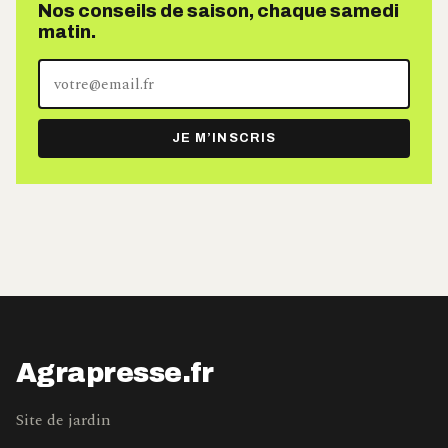
Nos conseils de saison, chaque samedi
matin.
Votre
adresse
e-
JE M’INSCRIS
mail
Agrapresse.fr
Site de jardin