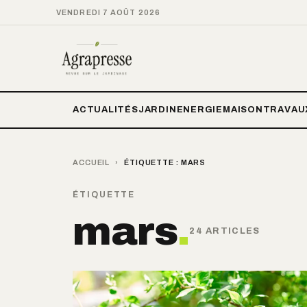
VENDREDI 7 AOÛT 2026
ACTUALITÉS
JARDIN
ENERGIE
MAISON
TRAVAU
ACCUEIL
›
ÉTIQUETTE :
MARS
ÉTIQUETTE
mars
.
24 ARTICLES