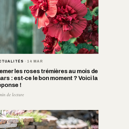
CTUALITÉS
·
14 MAR
emer les roses trémières au mois de
ars : est-ce le bon moment ? Voici la
éponse !
min de lecture