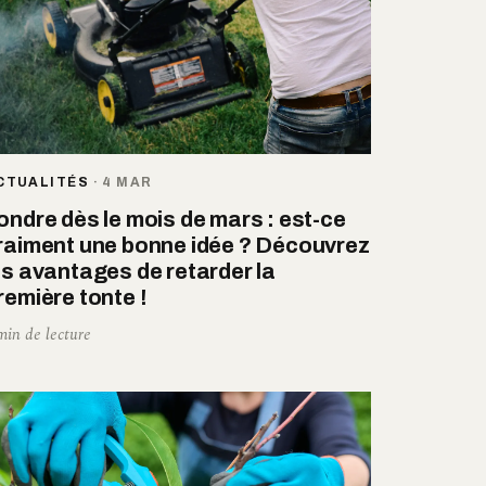
CTUALITÉS
·
4 MAR
ondre dès le mois de mars : est-ce
raiment une bonne idée ? Découvrez
es avantages de retarder la
remière tonte !
min de lecture