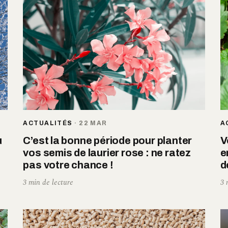
ACTUALITÉS
·
22 MAR
A
u
C’est la bonne période pour planter
V
vos semis de laurier rose : ne ratez
e
pas votre chance !
d
3 min de lecture
3 