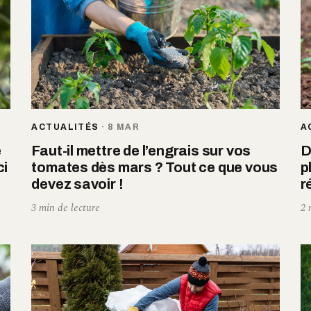
ACTUALITÉS
·
8 MAR
A
e
Faut-il mettre de l’engrais sur vos
D
ci
tomates dès mars ? Tout ce que vous
p
devez savoir !
r
3 min de lecture
2 