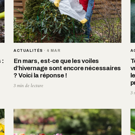
ACTUALITÉS
·
4 MAR
A
 :
En mars, est-ce que les voiles
T
d’hivernage sont encore nécessaires
v
? Voici la réponse !
l
p
3 min de lecture
3 