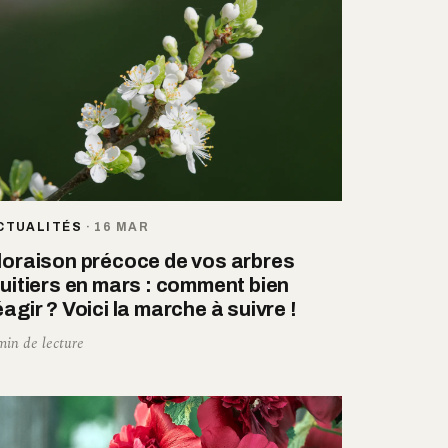
CTUALITÉS
·
16 MAR
loraison précoce de vos arbres
ruitiers en mars : comment bien
éagir ? Voici la marche à suivre !
min de lecture