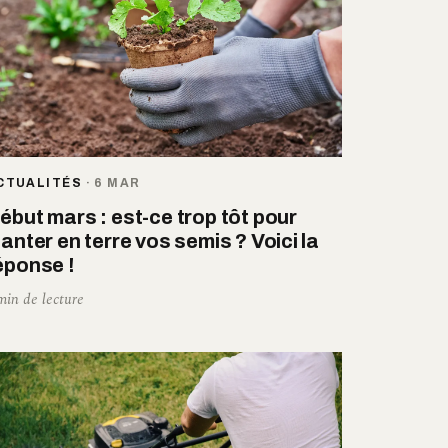
CTUALITÉS
·
6 MAR
ébut mars : est-ce trop tôt pour
lanter en terre vos semis ? Voici la
éponse !
min de lecture