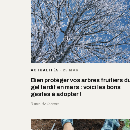
ACTUALITÉS
·
23 MAR
Bien protéger vos arbres fruitiers d
gel tardif en mars : voici les bons
gestes à adopter !
3 min de lecture