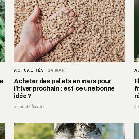
ACTUALITÉS
·
16 MAR
A
re
Acheter des pellets en mars pour
F
l’hiver prochain : est-ce une bonne
f
idée ?
r
3 min de lecture
4 