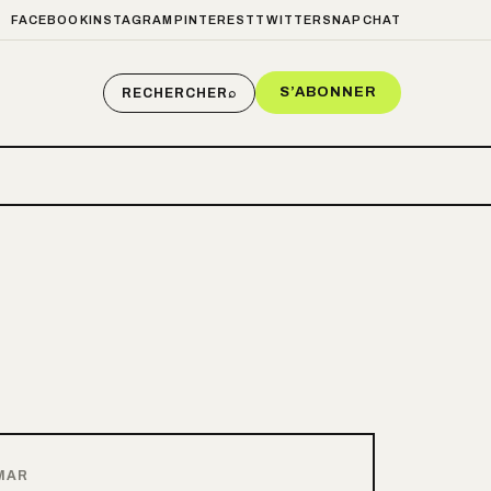
FACEBOOK
INSTAGRAM
PINTEREST
TWITTER
SNAPCHAT
S’ABONNER
RECHERCHER
⌕
MAR