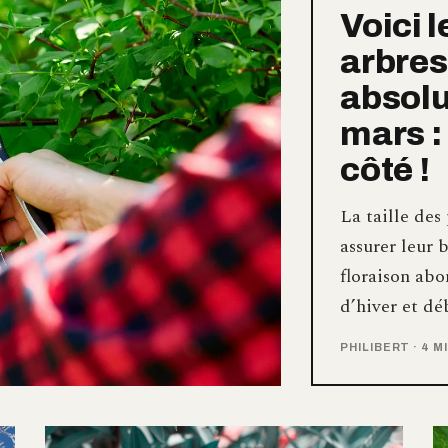
Voici l
arbres 
absolu
mars :
côté !
La taille des
assurer leur 
floraison abo
d’hiver et d
PHILIBERT
·
4 M