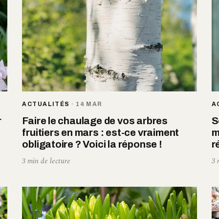
ACTUALITÉS
·
14 MAR
A
r
Faire le chaulage de vos arbres
S
fruitiers en mars : est-ce vraiment
m
obligatoire ? Voici la réponse !
r
3 min de lecture
3 