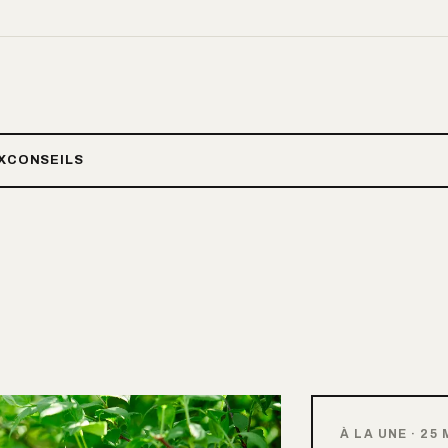
X
CONSEILS
À LA UNE
·
25 