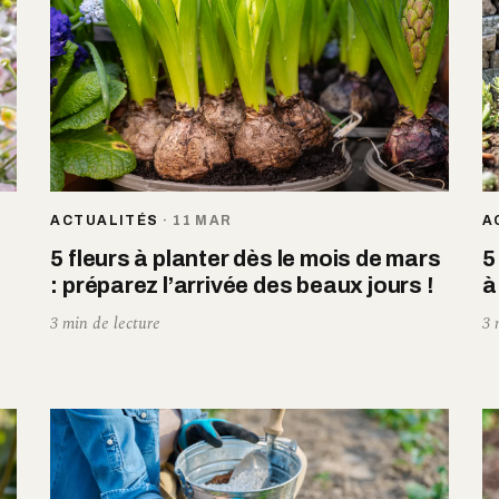
ACTUALITÉS
·
11 MAR
A
5 fleurs à planter dès le mois de mars
5
: préparez l’arrivée des beaux jours !
à
3 min de lecture
3 