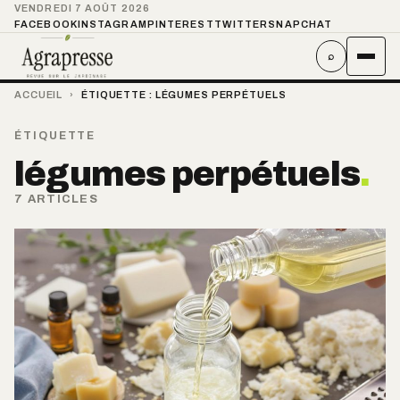
VENDREDI 7 AOÛT 2026
FACEBOOK
INSTAGRAM
PINTEREST
TWITTER
SNAPCHAT
⌕
ACCUEIL
›
ÉTIQUETTE :
LÉGUMES PERPÉTUELS
ÉTIQUETTE
légumes perpétuels
.
7 ARTICLES