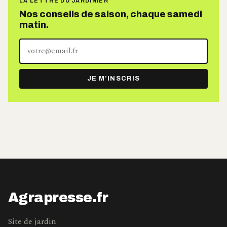
LA LETTRE DU JARDINIER
Nos conseils de saison, chaque samedi
matin.
Votre
adresse
e-
JE M’INSCRIS
mail
Agrapresse.fr
Site de jardin