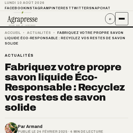
LUNDI 10 AOÛT 2026
FACEBOOK
INSTAGRAM
PINTEREST
TWITTER
SNAPCHAT
⌕
ACCUEIL
›
ACTUALITÉS
›
FABRIQUEZ VOTRE PROPRE SAVON
LIQUIDE ÉCO-RESPONSABLE : RECYCLEZ VOS RESTES DE SAVON
SOLIDE
ACTUALITÉS
Fabriquez votre propre
savon liquide Éco-
Responsable : Recyclez
vos restes de savon
solide
Par
Armand
PUBLIÉ LE 24 FÉVRIER 2025 · 4 MIN DE LECTURE