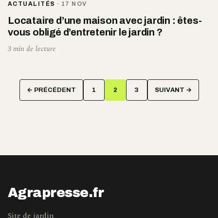
ACTUALITÉS
·
17 NOV
Locataire d’une maison avec jardin : êtes-
vous obligé d’entretenir le jardin ?
3 min de lecture
Pagination
← PRÉCÉDENT
1
2
3
SUIVANT →
des
publications
Agrapresse.fr
Site de jardin