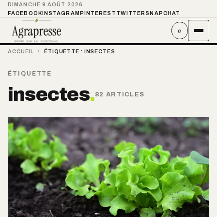
DIMANCHE 9 AOÛT 2026
FACEBOOK
INSTAGRAM
PINTEREST
TWITTER
SNAPCHAT
⌕
ACCUEIL
›
ÉTIQUETTE :
INSECTES
ÉTIQUETTE
insectes
.
82 ARTICLES