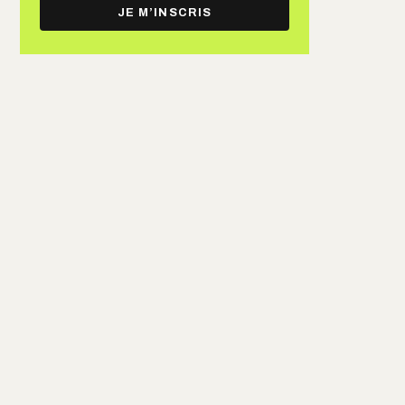
e-
JE M’INSCRIS
mail