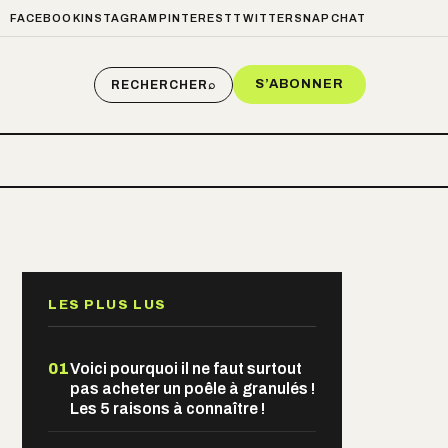
FACEBOOK
INSTAGRAM
PINTEREST
TWITTER
SNAPCHAT
S’ABONNER
RECHERCHER
⌕
LES PLUS LUS
01
Voici pourquoi il ne faut surtout
pas acheter un poêle à granulés !
Les 5 raisons à connaître !