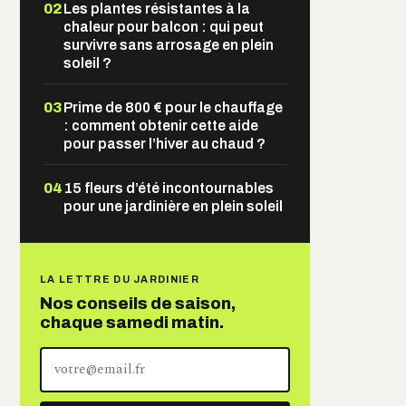
02
Les plantes résistantes à la
chaleur pour balcon : qui peut
survivre sans arrosage en plein
soleil ?
03
Prime de 800 € pour le chauffage
: comment obtenir cette aide
pour passer l’hiver au chaud ?
04
15 fleurs d’été incontournables
pour une jardinière en plein soleil
LA LETTRE DU JARDINIER
Nos conseils de saison,
chaque samedi matin.
Votre
adresse