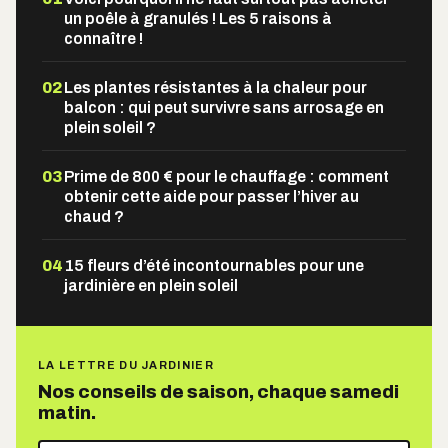
un poêle à granulés ! Les 5 raisons à
connaître !
02
Les plantes résistantes à la chaleur pour
balcon : qui peut survivre sans arrosage en
plein soleil ?
03
Prime de 800 € pour le chauffage : comment
obtenir cette aide pour passer l’hiver au
chaud ?
04
15 fleurs d’été incontournables pour une
jardinière en plein soleil
LA LETTRE DU JARDINIER
Nos conseils de saison, chaque samedi
matin.