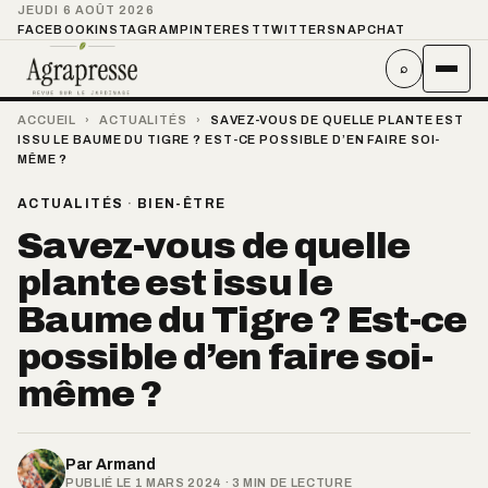
JEUDI 6 AOÛT 2026
FACEBOOK
INSTAGRAM
PINTEREST
TWITTER
SNAPCHAT
⌕
ACCUEIL
›
ACTUALITÉS
›
SAVEZ-VOUS DE QUELLE PLANTE EST
ISSU LE BAUME DU TIGRE ? EST-CE POSSIBLE D’EN FAIRE SOI-
MÊME ?
ACTUALITÉS
·
BIEN-ÊTRE
Savez-vous de quelle
plante est issu le
Baume du Tigre ? Est-ce
possible d’en faire soi-
même ?
Par
Armand
PUBLIÉ LE 1 MARS 2024 · 3 MIN DE LECTURE