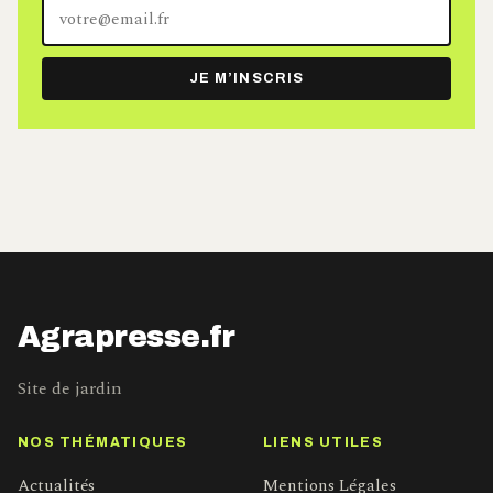
Votre
adresse
e-
JE M’INSCRIS
mail
Agrapresse.fr
Site de jardin
NOS THÉMATIQUES
LIENS UTILES
Actualités
Mentions Légales