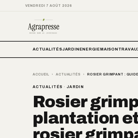
VENDREDI 7 AOÛT 2026
ACTUALITÉS
JARDIN
ENERGIE
MAISON
TRAVAU
ACCUEIL
›
ACTUALITÉS
›
ROSIER GRIMPANT : GUID
ACTUALITÉS
·
JARDIN
Rosier grimp
plantation et
rosier grimp