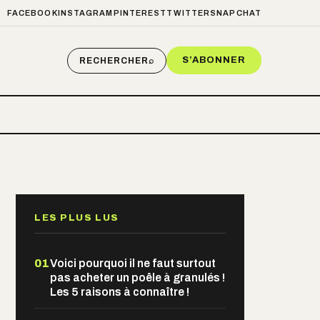
FACEBOOK
INSTAGRAM
PINTEREST
TWITTER
SNAPCHAT
S’ABONNER
RECHERCHER
⌕
LES PLUS LUS
01
Voici pourquoi il ne faut surtout
pas acheter un poêle à granulés !
Les 5 raisons à connaître !