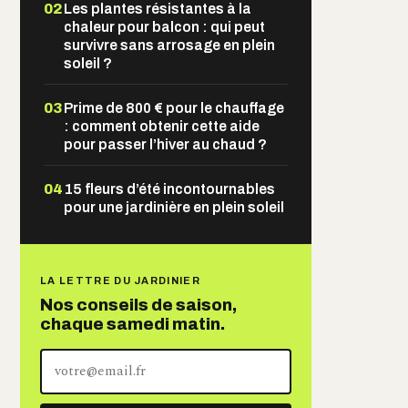
02
Les plantes résistantes à la
chaleur pour balcon : qui peut
survivre sans arrosage en plein
soleil ?
03
Prime de 800 € pour le chauffage
: comment obtenir cette aide
pour passer l’hiver au chaud ?
04
15 fleurs d’été incontournables
pour une jardinière en plein soleil
LA LETTRE DU JARDINIER
Nos conseils de saison,
chaque samedi matin.
Votre
adresse