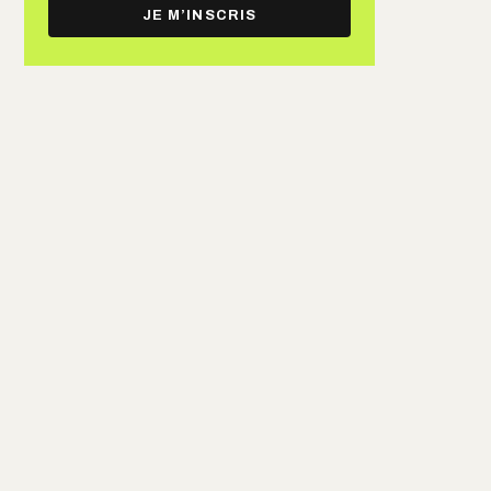
e-
JE M’INSCRIS
mail