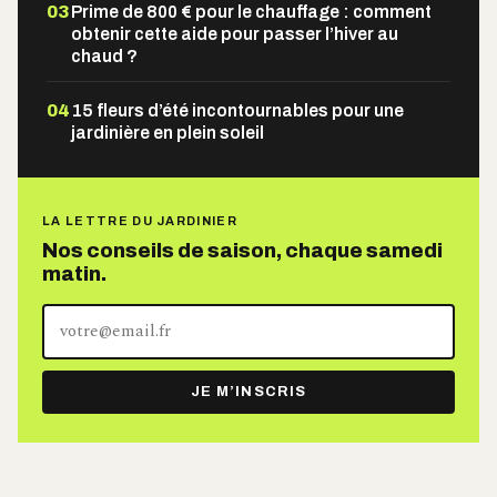
03
Prime de 800 € pour le chauffage : comment
obtenir cette aide pour passer l’hiver au
chaud ?
04
15 fleurs d’été incontournables pour une
jardinière en plein soleil
LA LETTRE DU JARDINIER
Nos conseils de saison, chaque samedi
matin.
Votre
adresse
e-
JE M’INSCRIS
mail