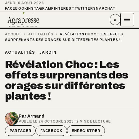
JEUDI 6 AOÛT 2026
FACEBOOK
INSTAGRAM
PINTEREST
TWITTER
SNAPCHAT
⌕
ACCUEIL
›
ACTUALITÉS
›
RÉVÉLATION CHOC : LES EFFETS
SURPRENANTS DES ORAGES SUR DIFFÉRENTES PLANTES !
ACTUALITÉS
·
JARDIN
Révélation Choc : Les
effets surprenants des
orages sur différentes
plantes !
Par
Armand
PUBLIÉ LE 24 OCTOBRE 2023 · 2 MIN DE LECTURE
PARTAGER
FACEBOOK
ENREGISTRER