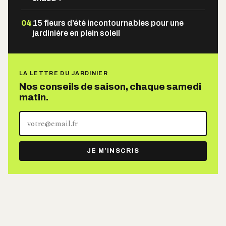
04
15 fleurs d’été incontournables pour une
jardinière en plein soleil
LA LETTRE DU JARDINIER
Nos conseils de saison, chaque samedi
matin.
Votre
adresse
e-
JE M’INSCRIS
mail