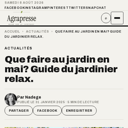
SAMEDI 8 AOÛT 2026
FACEBOOK
INSTAGRAM
PINTEREST
TWITTER
SNAPCHAT
⌕
ACCUEIL
›
ACTUALITÉS
›
QUE FAIRE AU JARDIN EN MAI? GUIDE
DU JARDINIER RELAX.
ACTUALITÉS
Que faire au jardin en
mai? Guide du jardinier
relax.
Par
Nadege
PUBLIÉ LE 31 JANVIER 2025 · 5 MIN DE LECTURE
PARTAGER
FACEBOOK
ENREGISTRER