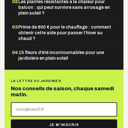
02
Les plantes résistantes à la chaleur pour
balcon : qui peut survivre sans arrosage en
plein soleil ?
03
Prime de 800 € pour le chauffage : comment
obtenir cette aide pour passer l’hiver au
chaud ?
04
15 fleurs d’été incontournables pour une
jardinière en plein soleil
LA LETTRE DU JARDINIER
Nos conseils de saison, chaque samedi
matin.
Votre
adresse
e-
JE M’INSCRIS