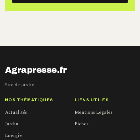
mail
Agrapresse.fr
Site de jardin
NOS THÉMATIQUES
LIENS UTILES
Actualités
Mentions Légales
Jardin
Fiches
Energie