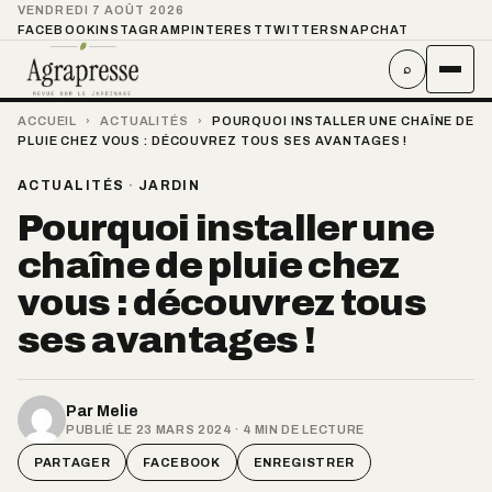
VENDREDI 7 AOÛT 2026
FACEBOOK
INSTAGRAM
PINTEREST
TWITTER
SNAPCHAT
⌕
ACCUEIL
›
ACTUALITÉS
›
POURQUOI INSTALLER UNE CHAÎNE DE
PLUIE CHEZ VOUS : DÉCOUVREZ TOUS SES AVANTAGES !
ACTUALITÉS
·
JARDIN
Pourquoi installer une
chaîne de pluie chez
vous : découvrez tous
ses avantages !
Par
Melie
PUBLIÉ LE 23 MARS 2024 · 4 MIN DE LECTURE
PARTAGER
FACEBOOK
ENREGISTRER