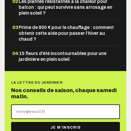
02
Les plantes résistantes à la chaleur pour
balcon : qui peut survivre sans arrosage en
plein soleil ?
03
Prime de 800 € pour le chauffage : comment
obtenir cette aide pour passer l’hiver au
chaud ?
04
15 fleurs d’été incontournables pour une
jardinière en plein soleil
LA LETTRE DU JARDINIER
Nos conseils de saison, chaque samedi
matin.
Votre
adresse
e-
JE M’INSCRIS