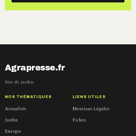
mail
Agrapresse.fr
Site de jardin
NOS THÉMATIQUES
LIENS UTILES
Actualités
Mentions Légales
Jardin
Fiches
Energie