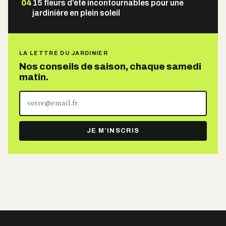
04
15 fleurs d’été incontournables pour une
jardinière en plein soleil
LA LETTRE DU JARDINIER
Nos conseils de saison, chaque samedi
matin.
Votre
adresse
e-
JE M’INSCRIS
mail