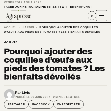
VENDREDI 7 AOÛT 2026
FACEBOOK
INSTAGRAM
PINTEREST
TWITTER
SNAPCHAT
⌕
ACCUEIL
›
JARDIN
›
POURQUOI AJOUTER DES COQUILLES
D’ŒUFS AUX PIEDS DES TOMATES ? LES BIENFAITS DÉVOILÉS
JARDIN
Pourquoi ajouter des
coquilles d’œufs aux
pieds des tomates ? Les
bienfaits dévoilés
Par
Livio
PUBLIÉ LE 20 JUIN 2024 · 2 MIN DE LECTURE
PARTAGER
FACEBOOK
ENREGISTRER