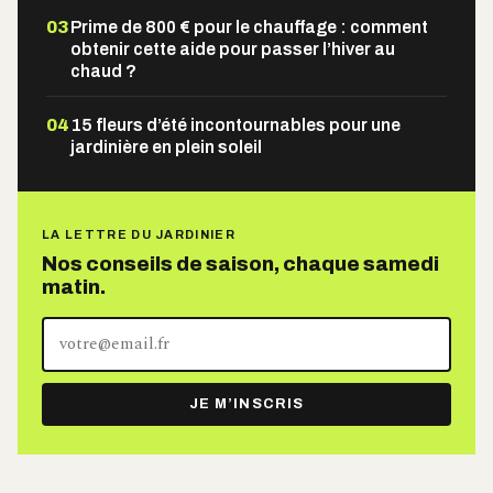
03
Prime de 800 € pour le chauffage : comment
obtenir cette aide pour passer l’hiver au
chaud ?
04
15 fleurs d’été incontournables pour une
jardinière en plein soleil
LA LETTRE DU JARDINIER
Nos conseils de saison, chaque samedi
matin.
Votre
adresse
e-
JE M’INSCRIS
mail