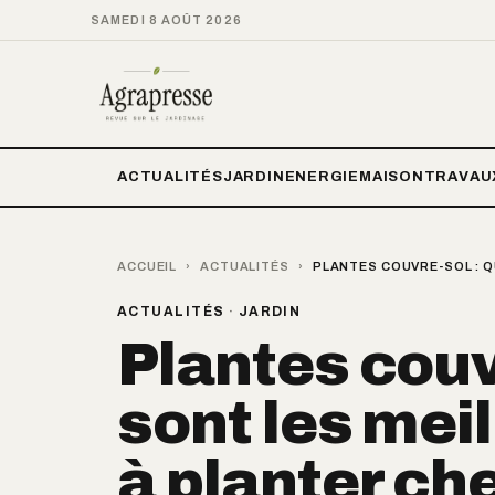
SAMEDI 8 AOÛT 2026
ACTUALITÉS
JARDIN
ENERGIE
MAISON
TRAVAU
ACCUEIL
›
ACTUALITÉS
›
PLANTES COUVRE-SOL : Q
ACTUALITÉS
·
JARDIN
Plantes couv
sont les mei
à planter che