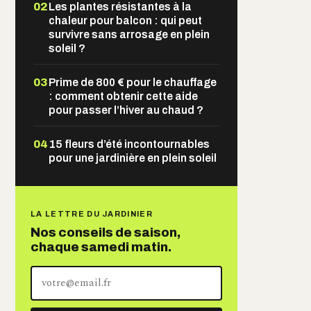
02
Les plantes résistantes à la
chaleur pour balcon : qui peut
survivre sans arrosage en plein
soleil ?
03
Prime de 800 € pour le chauffage
: comment obtenir cette aide
pour passer l’hiver au chaud ?
04
15 fleurs d’été incontournables
pour une jardinière en plein soleil
LA LETTRE DU JARDINIER
Nos conseils de saison,
chaque samedi matin.
Votre
adresse