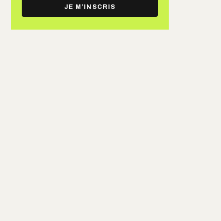
e-
JE M’INSCRIS
mail