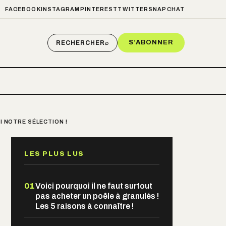
FACEBOOK
INSTAGRAM
PINTEREST
TWITTER
SNAPCHAT
S’ABONNER
RECHERCHER
⌕
I NOTRE SÉLECTION !
LES PLUS LUS
01
Voici pourquoi il ne faut surtout
pas acheter un poêle à granulés !
Les 5 raisons à connaître !