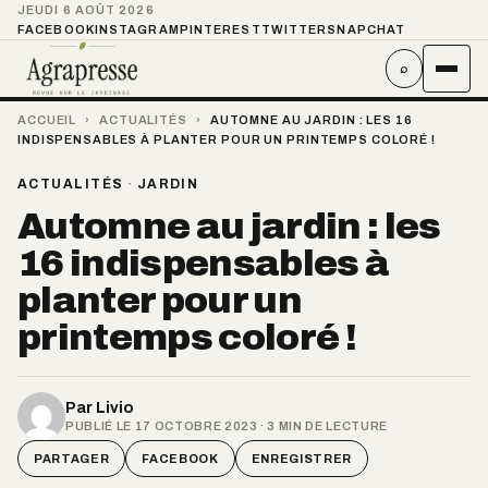
JEUDI 6 AOÛT 2026
FACEBOOK
INSTAGRAM
PINTEREST
TWITTER
SNAPCHAT
⌕
ACCUEIL
›
ACTUALITÉS
›
AUTOMNE AU JARDIN : LES 16
INDISPENSABLES À PLANTER POUR UN PRINTEMPS COLORÉ !
ACTUALITÉS
·
JARDIN
Automne au jardin : les
16 indispensables à
planter pour un
printemps coloré !
Par
Livio
PUBLIÉ LE 17 OCTOBRE 2023 · 3 MIN DE LECTURE
PARTAGER
FACEBOOK
ENREGISTRER