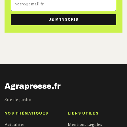
Votre
adresse
e-
JE M’INSCRIS
mail
Agrapresse.fr
Site de jardin
NOS THÉMATIQUES
LIENS UTILES
Actualités
Mentions Légales