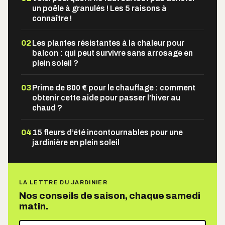
un poêle à granulés ! Les 5 raisons à
connaître !
02
Les plantes résistantes à la chaleur pour
balcon : qui peut survivre sans arrosage en
plein soleil ?
03
Prime de 800 € pour le chauffage : comment
obtenir cette aide pour passer l’hiver au
chaud ?
04
15 fleurs d’été incontournables pour une
jardinière en plein soleil
LA LETTRE DU JARDINIER
Nos conseils de saison, chaque samedi
matin.