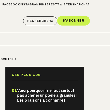
FACEBOOK
INSTAGRAM
PINTEREST
TWITTER
SNAPCHAT
S’ABONNER
RECHERCHER
⌕
S GOÛTER ?
LES PLUS LUS
01
Voici pourquoi il ne faut surtout
pas acheter un poêle à granulés !
Les 5 raisons à connaître !