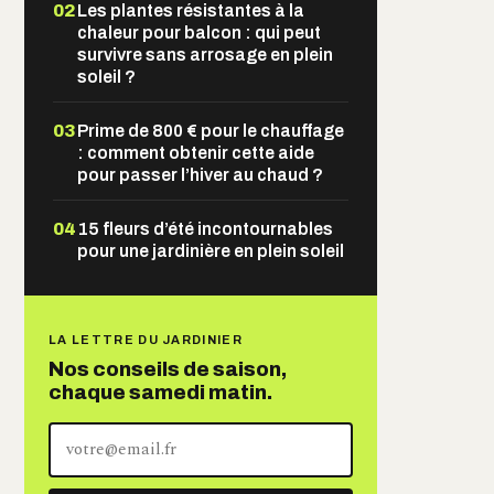
02
Les plantes résistantes à la
chaleur pour balcon : qui peut
survivre sans arrosage en plein
soleil ?
03
Prime de 800 € pour le chauffage
: comment obtenir cette aide
pour passer l’hiver au chaud ?
04
15 fleurs d’été incontournables
pour une jardinière en plein soleil
LA LETTRE DU JARDINIER
Nos conseils de saison,
chaque samedi matin.
Votre
adresse