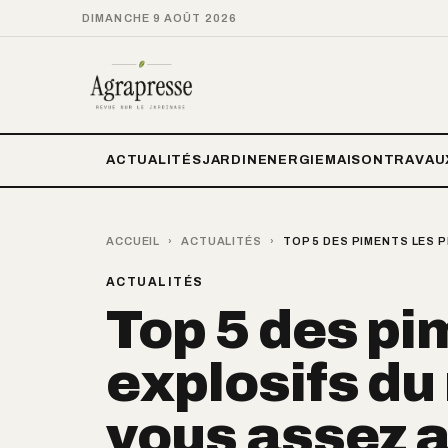
DIMANCHE 9 AOÛT 2026
ACTUALITÉS
JARDIN
ENERGIE
MAISON
TRAVAU
ACCUEIL
›
ACTUALITÉS
›
TOP 5 DES PIMENTS LES 
ACTUALITÉS
Top 5 des pi
explosifs du
vous assez 