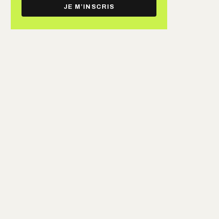
e-
JE M’INSCRIS
mail