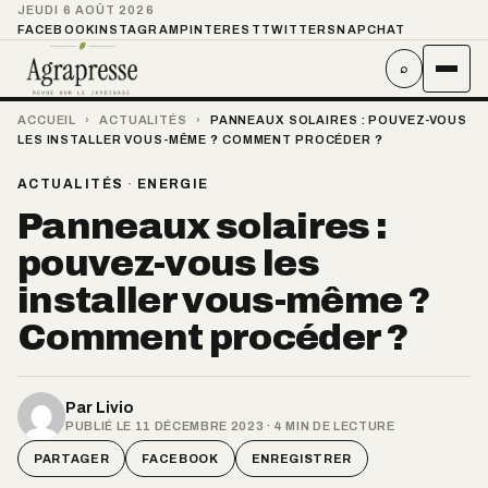
JEUDI 6 AOÛT 2026
FACEBOOK
INSTAGRAM
PINTEREST
TWITTER
SNAPCHAT
⌕
ACCUEIL
›
ACTUALITÉS
›
PANNEAUX SOLAIRES : POUVEZ-VOUS
LES INSTALLER VOUS-MÊME ? COMMENT PROCÉDER ?
ACTUALITÉS
·
ENERGIE
Panneaux solaires :
pouvez-vous les
installer vous-même ?
Comment procéder ?
Par
Livio
PUBLIÉ LE 11 DÉCEMBRE 2023 · 4 MIN DE LECTURE
PARTAGER
FACEBOOK
ENREGISTRER