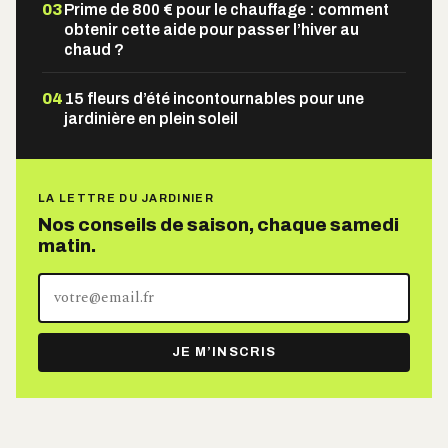
03
Prime de 800 € pour le chauffage : comment
obtenir cette aide pour passer l’hiver au
chaud ?
04
15 fleurs d’été incontournables pour une
jardinière en plein soleil
LA LETTRE DU JARDINIER
Nos conseils de saison, chaque samedi
matin.
Votre
adresse
e-
JE M’INSCRIS
mail