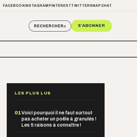
FACEBOOK
INSTAGRAM
PINTEREST
TWITTER
SNAPCHAT
S’ABONNER
RECHERCHER
⌕
LES PLUS LUS
01
Voici pourquoi il ne faut surtout
pas acheter un poêle à granulés !
Les 5 raisons à connaître !