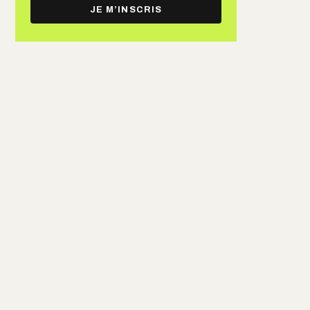
e-
JE M’INSCRIS
mail