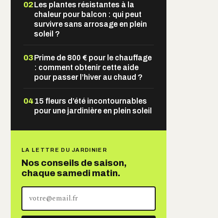
02
Les plantes résistantes à la
chaleur pour balcon : qui peut
survivre sans arrosage en plein
soleil ?
03
Prime de 800 € pour le chauffage
: comment obtenir cette aide
pour passer l’hiver au chaud ?
04
15 fleurs d’été incontournables
pour une jardinière en plein soleil
LA LETTRE DU JARDINIER
Nos conseils de saison,
chaque samedi matin.
Votre
adresse