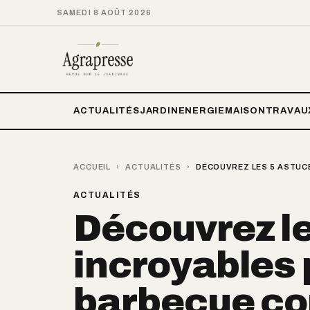
SAMEDI 8 AOÛT 2026
ACTUALITÉS
JARDIN
ENERGIE
MAISON
TRAVAU
ACCUEIL
›
ACTUALITÉS
›
DÉCOUVREZ LES 5 ASTUC
ACTUALITÉS
Découvrez l
incroyables 
barbecue co