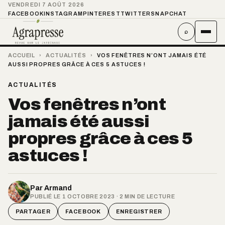
VENDREDI 7 AOÛT 2026
FACEBOOK
INSTAGRAM
PINTEREST
TWITTER
SNAPCHAT
⌕
ACCUEIL
›
ACTUALITÉS
›
VOS FENÊTRES N’ONT JAMAIS ÉTÉ
AUSSI PROPRES GRÂCE À CES 5 ASTUCES !
ACTUALITÉS
Vos fenêtres n’ont
jamais été aussi
propres grâce à ces 5
astuces !
Par
Armand
PUBLIÉ LE 1 OCTOBRE 2023 · 2 MIN DE LECTURE
PARTAGER
FACEBOOK
ENREGISTRER