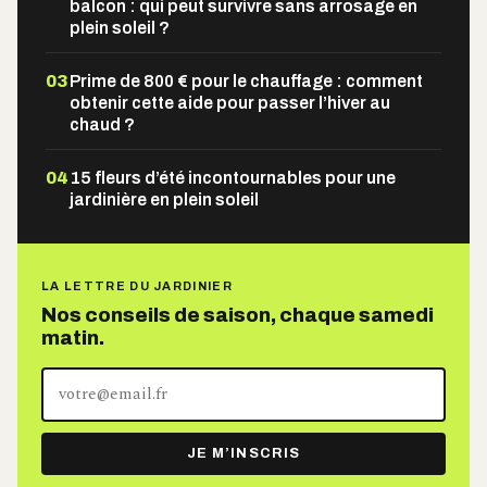
balcon : qui peut survivre sans arrosage en
plein soleil ?
03
Prime de 800 € pour le chauffage : comment
obtenir cette aide pour passer l’hiver au
chaud ?
04
15 fleurs d’été incontournables pour une
jardinière en plein soleil
LA LETTRE DU JARDINIER
Nos conseils de saison, chaque samedi
matin.
Votre
adresse
e-
JE M’INSCRIS
mail