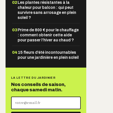
02
Les plantes résistantes à la
chaleur pour balcon : qui peut
survivre sans arrosage en plein
soleil ?
03
Prime de 800 € pour le chauffage
: comment obtenir cette aide
pour passer l’hiver au chaud ?
04
15 fleurs d’été incontournables
pour une jardinière en plein soleil
LA LETTRE DU JARDINIER
Nos conseils de saison,
chaque samedi matin.
Votre
adresse