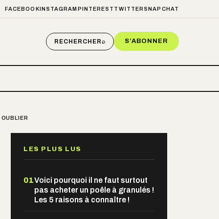
FACEBOOK
INSTAGRAM
PINTEREST
TWITTER
SNAPCHAT
S’ABONNER
RECHERCHER
⌕
 OUBLIER
LES PLUS LUS
01
Voici pourquoi il ne faut surtout
pas acheter un poêle à granulés !
Les 5 raisons à connaître !