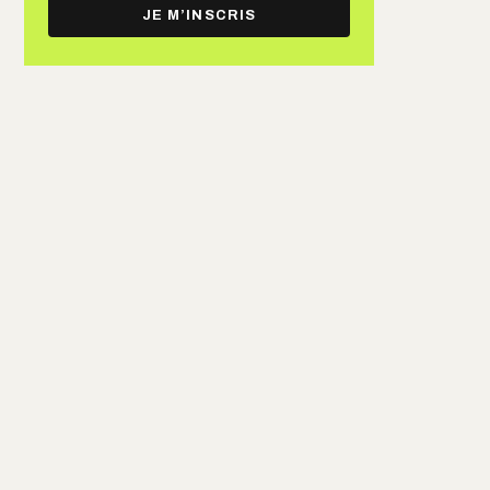
e-
JE M’INSCRIS
mail