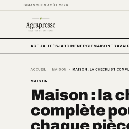
DIMANCHE 9 AOÛT 2026
ACTUALITÉS
JARDIN
ENERGIE
MAISON
TRAVAU
ACCUEIL
›
MAISON
›
MAISON : LA CHECKLIST COMP
MAISON
Maison : la c
complète pou
chaque pièce