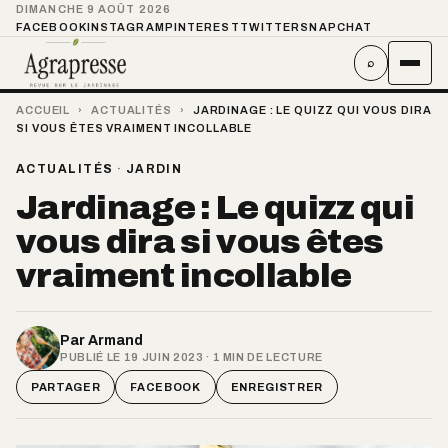
DIMANCHE 9 AOÛT 2026
FACEBOOK
INSTAGRAM
PINTEREST
TWITTER
SNAPCHAT
⌕
ACCUEIL
›
ACTUALITÉS
›
JARDINAGE : LE QUIZZ QUI VOUS DIRA
SI VOUS ÊTES VRAIMENT INCOLLABLE
ACTUALITÉS
·
JARDIN
Jardinage : Le quizz qui
vous dira si vous êtes
vraiment incollable
Par
Armand
PUBLIÉ LE 19 JUIN 2023 · 1 MIN DE LECTURE
PARTAGER
FACEBOOK
ENREGISTRER