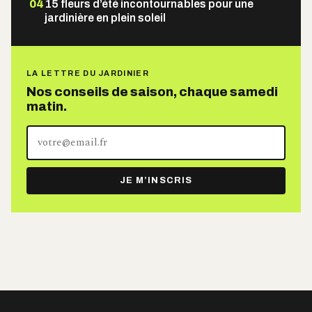
04
15 fleurs d’été incontournables pour une
jardinière en plein soleil
LA LETTRE DU JARDINIER
Nos conseils de saison, chaque samedi
matin.
Votre
adresse
e-
JE M’INSCRIS
mail