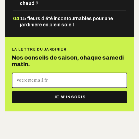
chaud ?
04
15 fleurs d’été incontournables pour une
jardinière en plein soleil
LA LETTRE DU JARDINIER
Nos conseils de saison, chaque samedi
matin.
Votre
adresse
e-
JE M’INSCRIS
mail