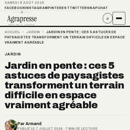
SAMEDI 8 AOÛT 2026
FACEBOOK
INSTAGRAM
PINTEREST
TWITTER
SNAPCHAT
⌕
ACCUEIL
›
JARDIN
›
JARDIN EN PENTE : CES 5 ASTUCES DE
PAYSAGISTES TRANSFORMENT UN TERRAIN DIFFICILE EN ESPACE
VRAIMENT AGRÉABLE
JARDIN
Jardin en pente : ces 5
astuces de paysagistes
transforment un terrain
difficile en espace
vraiment agréable
Par
Armand
PUBLIÉ LE 7 JUILLET 2026 · 7 MIN DE LECTURE