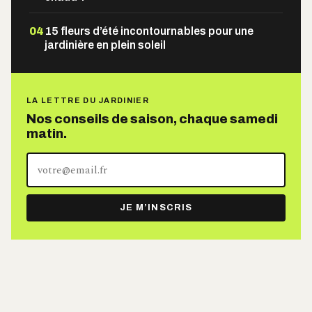
04
15 fleurs d’été incontournables pour une
jardinière en plein soleil
LA LETTRE DU JARDINIER
Nos conseils de saison, chaque samedi
matin.
Votre
adresse
e-
JE M’INSCRIS
mail