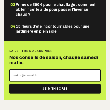
03
Prime de 800 € pour le chauffage : comment
obtenir cette aide pour passer l’hiver au
chaud ?
04
15 fleurs d’été incontournables pour une
jardinière en plein soleil
LA LETTRE DU JARDINIER
Nos conseils de saison, chaque samedi
matin.
Votre
adresse
e-
JE M’INSCRIS
mail