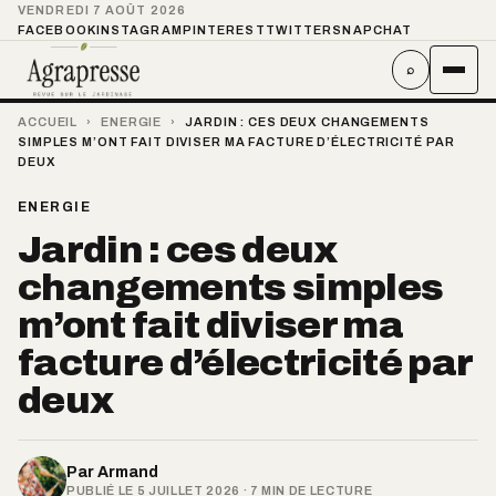
VENDREDI 7 AOÛT 2026
FACEBOOK
INSTAGRAM
PINTEREST
TWITTER
SNAPCHAT
⌕
ACCUEIL
›
ENERGIE
›
JARDIN : CES DEUX CHANGEMENTS
SIMPLES M’ONT FAIT DIVISER MA FACTURE D’ÉLECTRICITÉ PAR
DEUX
ENERGIE
Jardin : ces deux
changements simples
m’ont fait diviser ma
facture d’électricité par
deux
Par
Armand
PUBLIÉ LE 5 JUILLET 2026 · 7 MIN DE LECTURE