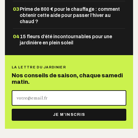
03
Prime de 800 € pour le chauffage : comment
obtenir cette aide pour passer l’hiver au
chaud ?
04
15 fleurs d’été incontournables pour une
jardinière en plein soleil
LA LETTRE DU JARDINIER
Nos conseils de saison, chaque samedi
matin.
Votre
adresse
e-
JE M’INSCRIS
mail