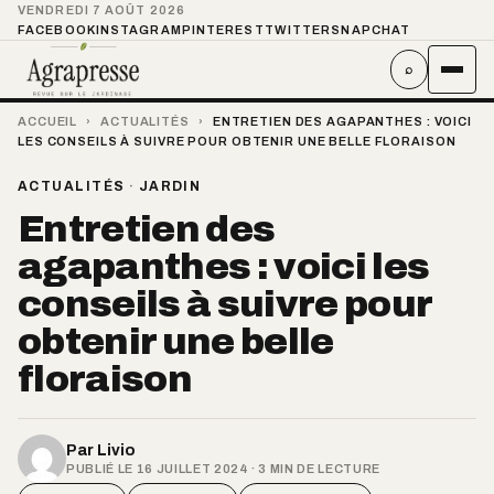
VENDREDI 7 AOÛT 2026
FACEBOOK
INSTAGRAM
PINTEREST
TWITTER
SNAPCHAT
⌕
ACCUEIL
›
ACTUALITÉS
›
ENTRETIEN DES AGAPANTHES : VOICI
LES CONSEILS À SUIVRE POUR OBTENIR UNE BELLE FLORAISON
ACTUALITÉS
·
JARDIN
Entretien des
agapanthes : voici les
conseils à suivre pour
obtenir une belle
floraison
Par
Livio
PUBLIÉ LE 16 JUILLET 2024 · 3 MIN DE LECTURE