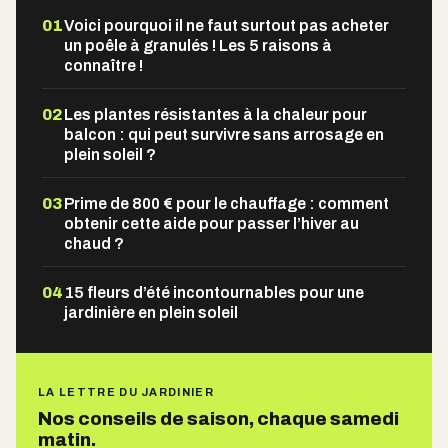
01
Voici pourquoi il ne faut surtout pas acheter
un poêle à granulés ! Les 5 raisons à
connaître !
02
Les plantes résistantes à la chaleur pour
balcon : qui peut survivre sans arrosage en
plein soleil ?
03
Prime de 800 € pour le chauffage : comment
obtenir cette aide pour passer l’hiver au
chaud ?
04
15 fleurs d’été incontournables pour une
jardinière en plein soleil
LA LETTRE DU JARDINIER
Nos conseils de saison, chaque samedi
matin.