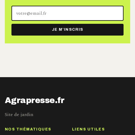
Votre
adresse
e-
JE M’INSCRIS
mail
Agrapresse.fr
Site de jardin
NOS THÉMATIQUES
LIENS UTILES