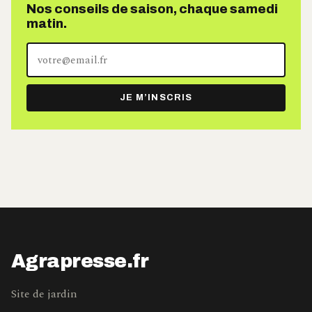
Nos conseils de saison, chaque samedi
matin.
Votre
adresse
e-
JE M’INSCRIS
mail
Agrapresse.fr
Site de jardin