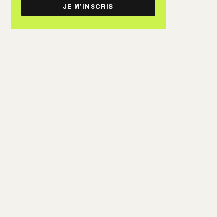
e-
JE M’INSCRIS
mail