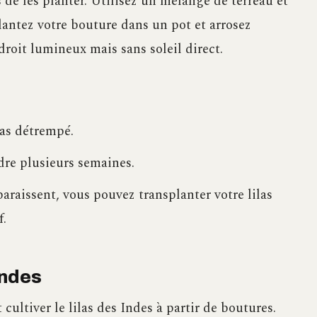
 de les planter. Utilisez un mélange de terreau et
lantez votre bouture dans un pot et arrosez
roit lumineux mais sans soleil direct.
as détrempé.
dre plusieurs semaines.
araissent, vous pouvez transplanter votre lilas
f.
Indes
ultiver le lilas des Indes à partir de boutures.