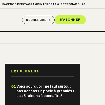
FACEBOOK
INSTAGRAM
PINTEREST
TWITTER
SNAPCHAT
S’ABONNER
RECHERCHER
⌕
LES PLUS LUS
01
Voici pourquoi il ne faut surtout
pas acheter un poêle à granulés !
Les 5 raisons à connaître !