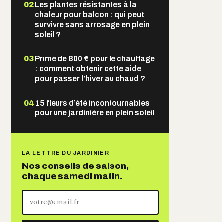
02
Les plantes résistantes à la
chaleur pour balcon : qui peut
survivre sans arrosage en plein
soleil ?
03
Prime de 800 € pour le chauffage
: comment obtenir cette aide
pour passer l’hiver au chaud ?
04
15 fleurs d’été incontournables
pour une jardinière en plein soleil
LA LETTRE DU JARDINIER
Nos conseils de saison,
chaque samedi matin.
Votre
adresse