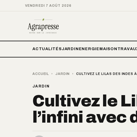
VENDREDI 7 AOÛT 2026
ACTUALITÉS
JARDIN
ENERGIE
MAISON
TRAVAU
ACCUEIL
›
JARDIN
›
CULTIVEZ LE LILAS DES INDES À
JARDIN
Cultivez le L
l’infini avec