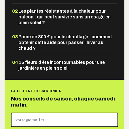
02
Les plantes résistantes à la chaleur pour
balcon : qui peut survivre sans arrosage en
plein soleil ?
03
Prime de 800 € pour le chauffage : comment
obtenir cette aide pour passer l’hiver au
chaud ?
04
15 fleurs d’été incontournables pour une
jardinière en plein soleil
LA LETTRE DU JARDINIER
Nos conseils de saison, chaque samedi
matin.
Votre
adresse