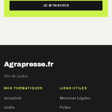
e-
JE M’INSCRIS
mail
Agrapresse.fr
Site de jardin
NOS THÉMATIQUES
LIENS UTILES
Actualités
Mentions Légales
Jardin
Fiches