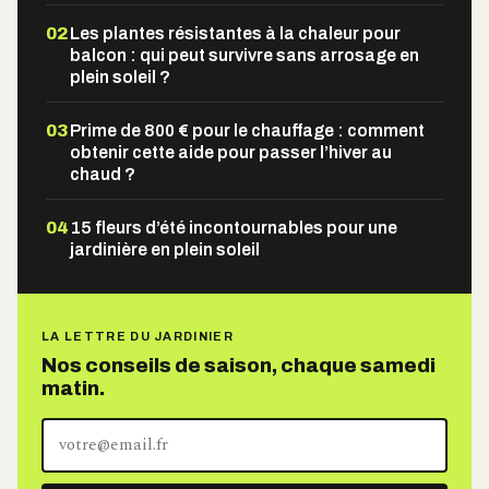
02
Les plantes résistantes à la chaleur pour
balcon : qui peut survivre sans arrosage en
plein soleil ?
03
Prime de 800 € pour le chauffage : comment
obtenir cette aide pour passer l’hiver au
chaud ?
04
15 fleurs d’été incontournables pour une
jardinière en plein soleil
LA LETTRE DU JARDINIER
Nos conseils de saison, chaque samedi
matin.
Votre
adresse