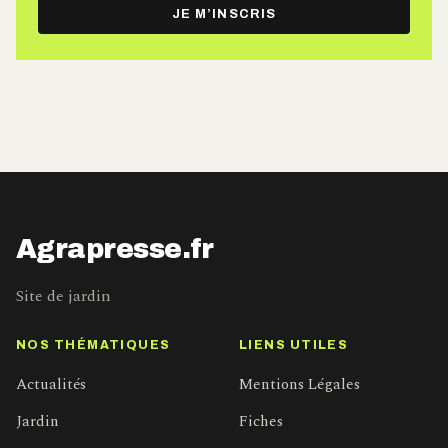
e-
JE M’INSCRIS
mail
Agrapresse.fr
Site de jardin
NOS THÉMATIQUES
LIENS UTILES
Actualités
Mentions Légales
Jardin
Fiches