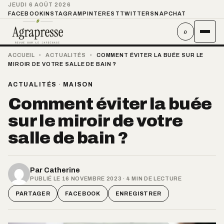
JEUDI 6 AOÛT 2026
FACEBOOK
INSTAGRAM
PINTEREST
TWITTER
SNAPCHAT
⌕
ACCUEIL
›
ACTUALITÉS
›
COMMENT ÉVITER LA BUÉE SUR LE
MIROIR DE VOTRE SALLE DE BAIN ?
ACTUALITÉS
·
MAISON
Comment éviter la buée
sur le miroir de votre
salle de bain ?
Par
Catherine
PUBLIÉ LE 16 NOVEMBRE 2023 · 4 MIN DE LECTURE
PARTAGER
FACEBOOK
ENREGISTRER