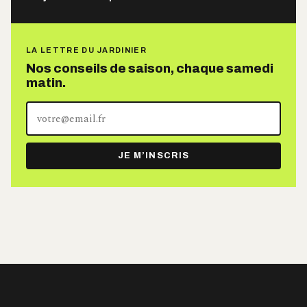
LA LETTRE DU JARDINIER
Nos conseils de saison, chaque samedi
matin.
Votre
adresse
e-
JE M’INSCRIS
mail