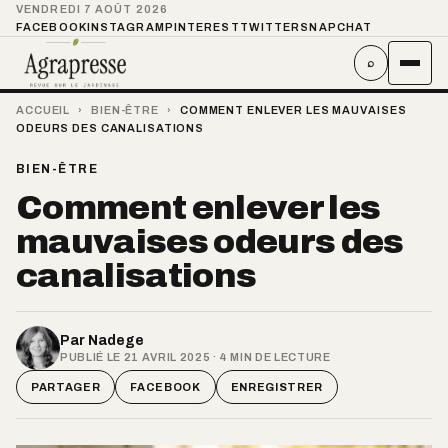
VENDREDI 7 AOÛT 2026
FACEBOOK
INSTAGRAM
PINTEREST
TWITTER
SNAPCHAT
⌕
ACCUEIL
›
BIEN-ÊTRE
›
COMMENT ENLEVER LES MAUVAISES
ODEURS DES CANALISATIONS
BIEN-ÊTRE
Comment enlever les
mauvaises odeurs des
canalisations
Par
Nadege
PUBLIÉ LE 21 AVRIL 2025 · 4 MIN DE LECTURE
PARTAGER
FACEBOOK
ENREGISTRER