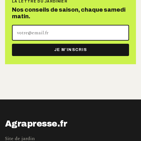
LA LETTRE DU JARDINIER
Nos conseils de saison, chaque samedi
matin.
Votre
adresse
e-
JE M’INSCRIS
mail
Agrapresse.fr
Site de jardin