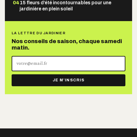
04
15 fleurs d’été incontournables pour une
jardinière en plein soleil
LA LETTRE DU JARDINIER
Nos conseils de saison, chaque samedi
matin.
Votre
adresse
e-
JE M’INSCRIS
mail