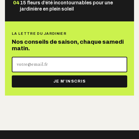
04
15 fleurs d’été incontournables pour une
jardinière en plein soleil
LA LETTRE DU JARDINIER
Nos conseils de saison, chaque samedi
matin.
Votre
adresse
e-
JE M’INSCRIS
mail