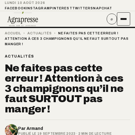
LUNDI 10 AOÛT 2026
FACEBOOK
INSTAGRAM
PINTEREST
TWITTER
SNAPCHAT
⌕
ACCUEIL
›
ACTUALITÉS
›
NE FAITES PAS CETTE ERREUR !
ATTENTION À CES 3 CHAMPIGNONS QU’IL NE FAUT SURTOUT PAS
MANGER !
ACTUALITÉS
Ne faites pas cette
erreur ! Attention à ces
3 champignons qu’il ne
faut SURTOUT pas
manger !
Par
Armand
PUBLIÉ LE 19 SEPTEMBRE 2023 · 2 MIN DE LECTURE