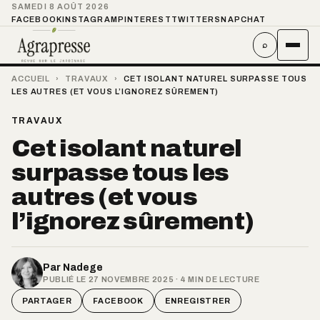
SAMEDI 8 AOÛT 2026
FACEBOOK
INSTAGRAM
PINTEREST
TWITTER
SNAPCHAT
⌕
ACCUEIL
›
TRAVAUX
›
CET ISOLANT NATUREL SURPASSE TOUS
LES AUTRES (ET VOUS L’IGNOREZ SÛREMENT)
TRAVAUX
Cet isolant naturel
surpasse tous les
autres (et vous
l’ignorez sûrement)
Par
Nadege
PUBLIÉ LE 27 NOVEMBRE 2025 · 4 MIN DE LECTURE
PARTAGER
FACEBOOK
ENREGISTRER