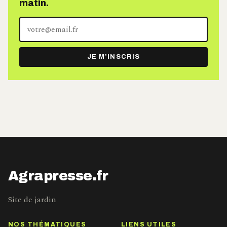
matin.
Votre
adresse
e-
JE M’INSCRIS
mail
Agrapresse.fr
Site de jardin
NOS THÉMATIQUES
LIENS UTILES