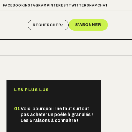
FACEBOOK
INSTAGRAM
PINTEREST
TWITTER
SNAPCHAT
S’ABONNER
RECHERCHER
⌕
LES PLUS LUS
01
Voici pourquoi il ne faut surtout
pas acheter un poêle à granulés !
Les 5 raisons à connaître !