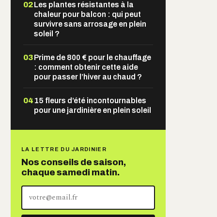
02
Les plantes résistantes à la
chaleur pour balcon : qui peut
survivre sans arrosage en plein
soleil ?
03
Prime de 800 € pour le chauffage
: comment obtenir cette aide
pour passer l’hiver au chaud ?
04
15 fleurs d’été incontournables
pour une jardinière en plein soleil
LA LETTRE DU JARDINIER
Nos conseils de saison,
chaque samedi matin.
Votre
adresse