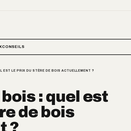
X
CONSEILS
EL EST LE PRIX DU STÈRE DE BOIS ACTUELLEMENT ?
 bois : quel est
ère de bois
t ?