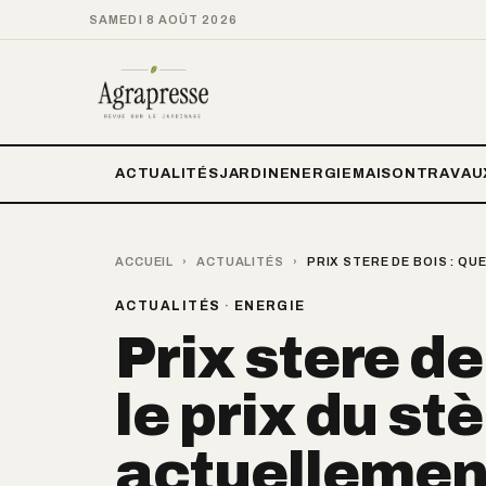
SAMEDI 8 AOÛT 2026
ACTUALITÉS
JARDIN
ENERGIE
MAISON
TRAVAU
ACCUEIL
›
ACTUALITÉS
›
PRIX STERE DE BOIS : QU
ACTUALITÉS
·
ENERGIE
Prix stere de
le prix du st
actuellemen