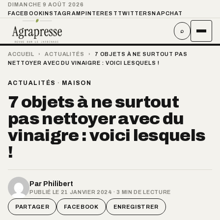
DIMANCHE 9 AOÛT 2026
FACEBOOK
INSTAGRAM
PINTEREST
TWITTER
SNAPCHAT
⌕
ACCUEIL
›
ACTUALITÉS
›
7 OBJETS À NE SURTOUT PAS
NETTOYER AVEC DU VINAIGRE : VOICI LESQUELS !
ACTUALITÉS
·
MAISON
7 objets à ne surtout
pas nettoyer avec du
vinaigre : voici lesquels
!
Par
Philibert
PUBLIÉ LE 21 JANVIER 2024 · 3 MIN DE LECTURE
PARTAGER
FACEBOOK
ENREGISTRER