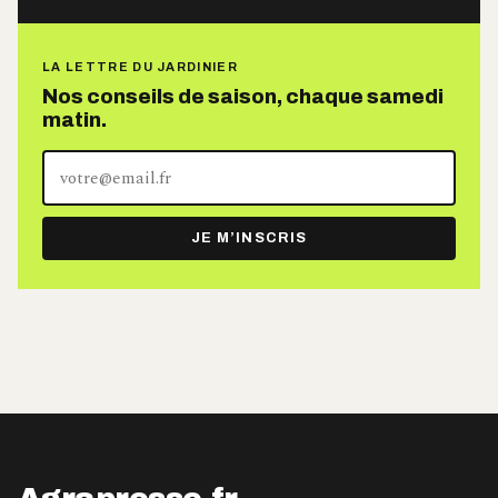
LA LETTRE DU JARDINIER
Nos conseils de saison, chaque samedi
matin.
Votre
adresse
e-
JE M’INSCRIS
mail