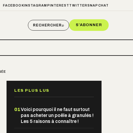
FACEBOOK
INSTAGRAM
PINTEREST
TWITTER
SNAPCHAT
S’ABONNER
RECHERCHER
⌕
NÉE
LES PLUS LUS
01
Voici pourquoi il ne faut surtout
pas acheter un poêle à granulés !
Les 5 raisons à connaître !