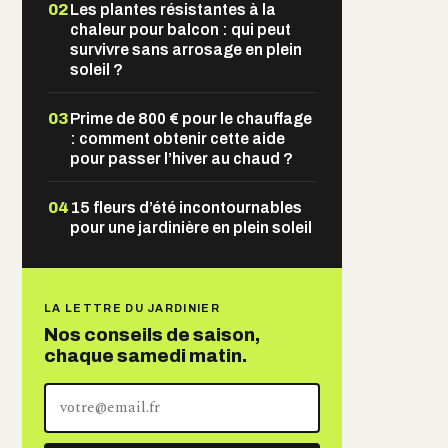
02
Les plantes résistantes à la
chaleur pour balcon : qui peut
survivre sans arrosage en plein
soleil ?
03
Prime de 800 € pour le chauffage
: comment obtenir cette aide
pour passer l’hiver au chaud ?
04
15 fleurs d’été incontournables
pour une jardinière en plein soleil
LA LETTRE DU JARDINIER
Nos conseils de saison,
chaque samedi matin.
Votre
adresse