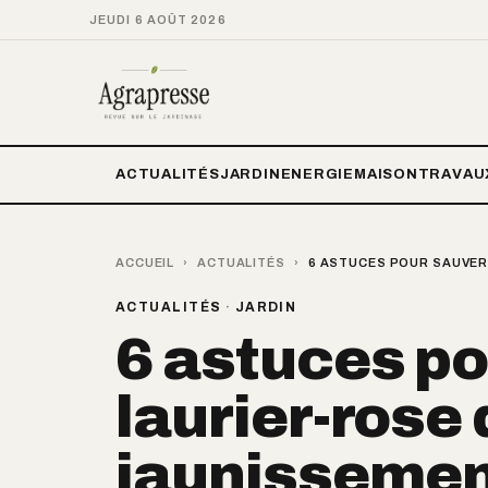
JEUDI 6 AOÛT 2026
ACTUALITÉS
JARDIN
ENERGIE
MAISON
TRAVAU
ACCUEIL
›
ACTUALITÉS
›
6 ASTUCES POUR SAUVER
ACTUALITÉS
·
JARDIN
6 astuces po
laurier-rose
jaunissemen