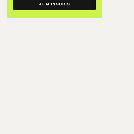
e-
JE M’INSCRIS
mail