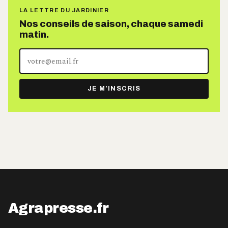
LA LETTRE DU JARDINIER
Nos conseils de saison, chaque samedi
matin.
Votre
adresse
e-
JE M’INSCRIS
mail
Agrapresse.fr