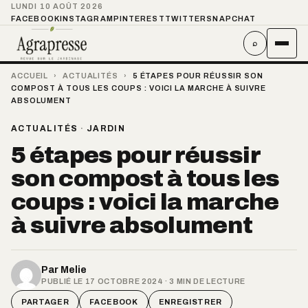
LUNDI 10 AOÛT 2026
FACEBOOK
INSTAGRAM
PINTEREST
TWITTER
SNAPCHAT
⌕
ACCUEIL
›
ACTUALITÉS
›
5 ÉTAPES POUR RÉUSSIR SON
COMPOST À TOUS LES COUPS : VOICI LA MARCHE À SUIVRE
ABSOLUMENT
ACTUALITÉS
·
JARDIN
5 étapes pour réussir
son compost à tous les
coups : voici la marche
à suivre absolument
Par
Melie
PUBLIÉ LE 17 OCTOBRE 2024 · 3 MIN DE LECTURE
PARTAGER
FACEBOOK
ENREGISTRER