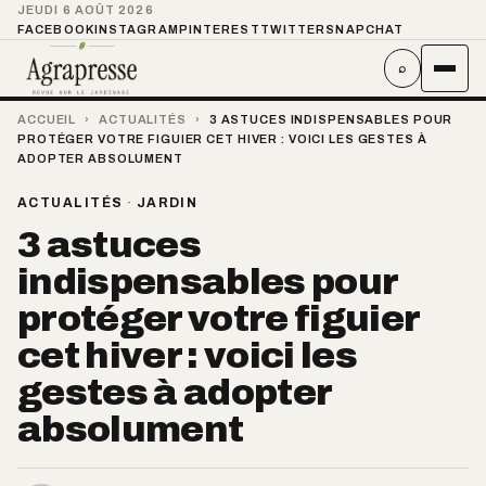
JEUDI 6 AOÛT 2026
FACEBOOK
INSTAGRAM
PINTEREST
TWITTER
SNAPCHAT
⌕
ACCUEIL
›
ACTUALITÉS
›
3 ASTUCES INDISPENSABLES POUR
PROTÉGER VOTRE FIGUIER CET HIVER : VOICI LES GESTES À
ADOPTER ABSOLUMENT
ACTUALITÉS
·
JARDIN
3 astuces
indispensables pour
protéger votre figuier
cet hiver : voici les
gestes à adopter
absolument