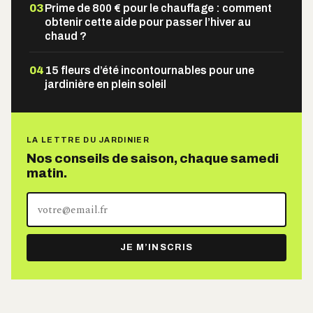
03
Prime de 800 € pour le chauffage : comment
obtenir cette aide pour passer l’hiver au
chaud ?
04
15 fleurs d’été incontournables pour une
jardinière en plein soleil
LA LETTRE DU JARDINIER
Nos conseils de saison, chaque samedi
matin.
Votre
adresse
e-
JE M’INSCRIS
mail