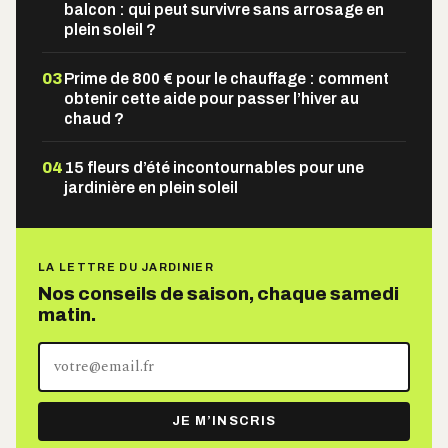
balcon : qui peut survivre sans arrosage en
plein soleil ?
03
Prime de 800 € pour le chauffage : comment
obtenir cette aide pour passer l’hiver au
chaud ?
04
15 fleurs d’été incontournables pour une
jardinière en plein soleil
LA LETTRE DU JARDINIER
Nos conseils de saison, chaque samedi
matin.
Votre
adresse
e-
JE M’INSCRIS
mail