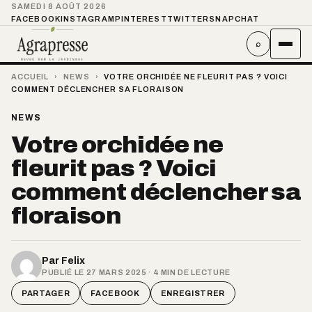
SAMEDI 8 AOÛT 2026
FACEBOOK
INSTAGRAM
PINTEREST
TWITTER
SNAPCHAT
⌕
ACCUEIL
›
NEWS
›
VOTRE ORCHIDÉE NE FLEURIT PAS ? VOICI
COMMENT DÉCLENCHER SA FLORAISON
NEWS
Votre orchidée ne
fleurit pas ? Voici
comment déclencher sa
floraison
Par
Felix
PUBLIÉ LE 27 MARS 2025 · 4 MIN DE LECTURE
PARTAGER
FACEBOOK
ENREGISTRER